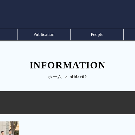
Publication
People
INFORMATION
ホーム
>
slider02