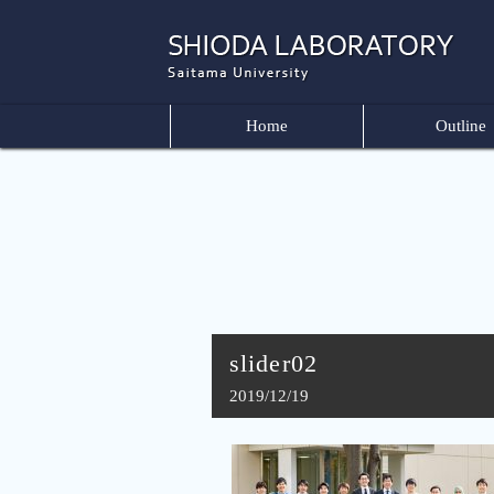
Home
Outline
slider02
2019/12/19