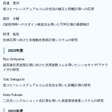
田邊 寛洋
低コヒーレンスデュアルコム分光法の確立と距離計測への応用
能宗 大輔
2波長同時ヘテロダイン検波法を用いたTOF計測の基礎検討
村澤 聡笑
生体応用へ向けた非接触光形状計測システムの研究
2023年度
Ryo Uchiyama
超高速任意波形計測に向けた光周波数コムを用いたシンセサイザ/アナラ
イザの研究
Yuki Sekiguchi
低コヒーレンスデュアルコム分光法を用いた距離計測の研究
Keito Fukuda
二次元シングルショット光計測を用いた表面形状検査システムの研究
2022年度