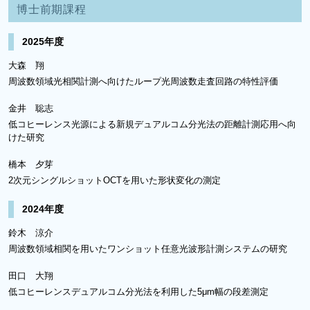
博士前期課程
2025年度
大森 翔
周波数領域光相関計測へ向けたループ光周波数走査回路の特性評価
金井 聡志
低コヒーレンス光源による新規デュアルコム分光法の距離計測応用へ向
けた研究
橋本 夕芽
2次元シングルショットOCTを用いた形状変化の測定
2024年度
鈴木 涼介
周波数領域相関を用いたワンショット任意光波形計測システムの研究
田口 大翔
低コヒーレンスデュアルコム分光法を利用した5μm幅の段差測定