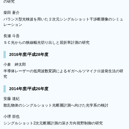
の研究
柴田 蒼介
バランス型光検波を用いた２次元シングルショット干渉断層像のシミュ
レーション
長瀬 斗吾
ＳＣ光からの狭線幅光切り出しと屈折率計測の研究
2016年度/平成28年度
小倉 紳太郎
半導体レーザーの低周波数変調によるギガヘルツマイクロ波発生法の研
究
2014年度/平成26年度
安藤 達紀
散乱物体のシングルショット光断層計測へ向けた光学系の検討
小堺 崇也
シングルショット2次元断層計測の深さ方向視野制御の研究