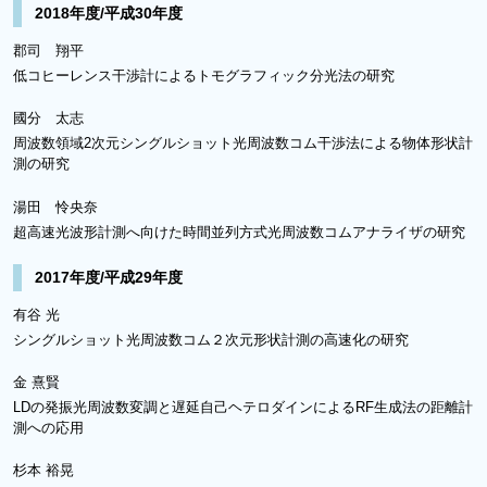
2018年度/平成30年度
郡司 翔平
低コヒーレンス干渉計によるトモグラフィック分光法の研究
國分 太志
周波数領域2次元シングルショット光周波数コム干渉法による物体形状計
測の研究
湯田 怜央奈
超高速光波形計測へ向けた時間並列方式光周波数コムアナライザの研究
2017年度/平成29年度
有谷 光
シングルショット光周波数コム２次元形状計測の高速化の研究
金 熹賢
LDの発振光周波数変調と遅延自己ヘテロダインによるRF生成法の距離計
測への応用
杉本 裕晃