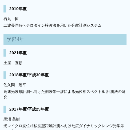
2010年度
石丸 恒
二波長同時ヘテロダイン検波法を用いた分散計測システム
学部4年
2021年度
土屋 直彰
2018年度/平成30年度
佐久間 翔平
高速光波形計測へ向けた側波帯干渉による光位相スペクトル 計測法の研
究
2017年度/平成29年度
黒沼 美樹
光マイクロ波位相検波型距離計測へ向けた広ダイナミックレンジ光学系