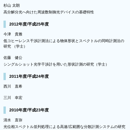
杉山 太朗
高分解分光へ向けた周波数制御光デバイスの基礎特性
2012年度/平成25年度
今津 貴雅
低コヒーレンス干渉計測法による物体形状とスペクトルの同時計測法の
研究 （学士）
佐藤 健公
シングルショット光学干渉計を用いた形状計測の研究（学士）
2011年度/平成24年度
西川 直希
三川 幸宏
2010年度/平成23年度
清水 直弥
光位相スペクトル並列処理による高速/広範囲な分散計測システムの研究