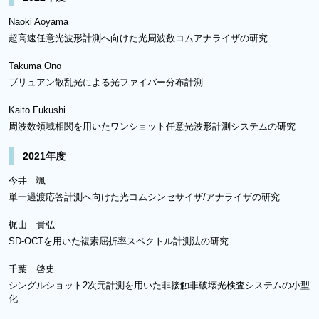
Naoki Aoyama
超高速任意光波形計測へ向けた光周波数コムアナライザの研究
Takuma Ono
ブリュアン散乱光による光ファイバー分布計測
Kaito Fukushi
周波数領域相関を用いたワンショット任意光波形計測システムの研究
2021年度
今井 颯
単一過渡応答計測へ向けた光コムシンセサイザ/アナライザの研究
梶山 貴弘
SD-OCTを用いた複素屈折率スペクトル計測法の研究
千葉 啓史
シングルショット2次元計測を用いた非接触非破壊光検査システムの小型
化