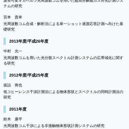
波長可変ギガヘルツ光周波数コムを用いた超高分解能ガス分光計測シス
テムの研究
宮本 貴幸
光周波数コム合成・解析法による単一ショット過渡応答計測へ向けた基
礎研究
2013年度/平成26年度
中村 允一
光周波数コムを用いた光分散スペクトル計測システムの広帯域化に関す
る研究
2012年度/平成25年度
坂詰 将也
低コヒーレンス干渉計測法による物体形状とスペクトルの同時計測法の
研究
2011年度
鈴木 康平
光周波数コム干渉による非接触物体形状計測システムの研究