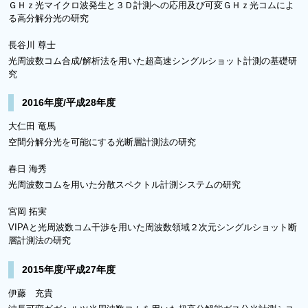
ＧＨｚ光マイクロ波発生と３Ｄ計測への応用及び可変ＧＨｚ光コムによ
る高分解分光の研究
長谷川 尊士
光周波数コム合成/解析法を用いた超高速シングルショット計測の基礎研
究
2016年度/平成28年度
大仁田 竜馬
空間分解分光を可能にする光断層計測法の研究
春日 海秀
光周波数コムを用いた分散スペクトル計測システムの研究
宮岡 拓実
VIPAと光周波数コム干渉を用いた周波数領域２次元シングルショット断
層計測法の研究
2015年度/平成27年度
伊藤 充貴