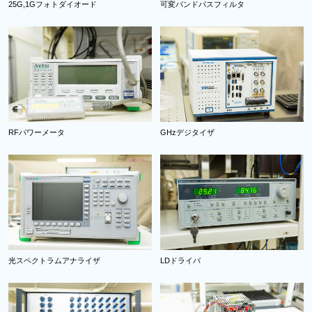
25G,1Gフォトダイオード
可変バンドパスフィルタ
RFパワーメータ
GHzデジタイザ
光スペクトラムアナライザ
LDドライバ