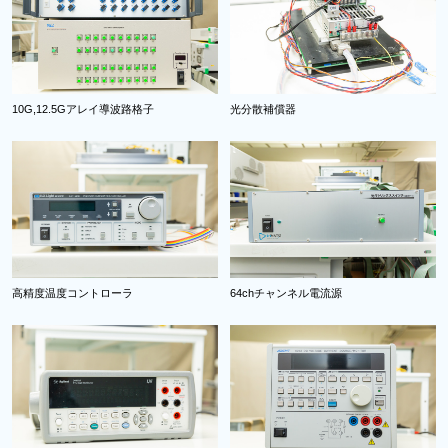
10G,12.5Gアレイ導波路格子
光分散補償器
高精度温度コントローラ
64chチャンネル電流源