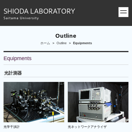
toggl
navig
Outline
ホーム
>
Outline
>
Equipments
Equipments
光計測器
光学干渉計
光ネットワークアナライザ