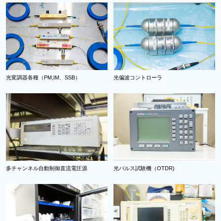
光変調器各種（PM,IM、SSB）
光偏波コントローラ
多チャンネル自動制御直流電圧源
光パルス試験機（OTDR)