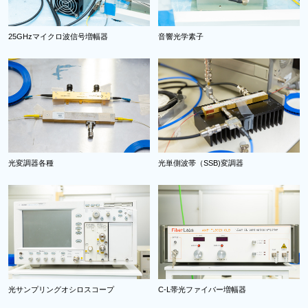
25GHzマイクロ波信号増幅器
音響光学素子
光変調器各種
光単側波帯（SSB)変調器
光サンプリングオシロスコープ
C-L帯光ファイバー増幅器