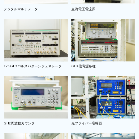
デジタルマルチメータ
直流電圧電流源
12.5GHzパルスパターンジェネレータ
GHz信号源各種
GHz周波数カウンタ
光ファイバー増幅器