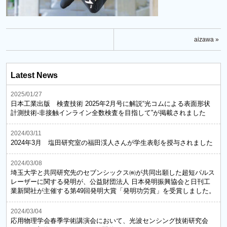
aizawa »
Latest News
2025/01/27
日本工業出版 検査技術 2025年2月号に解説“光コムによる表面形状
計測技術-非接触インライン全数検査を目指して”が掲載されました
2024/03/11
2024年3月 塩田研究室の福田渓人さんが学生表彰を授与されました
2024/03/08
埼玉大学と共同研究先のセブンシックス㈱が共同出願した超短パルス
レーザーに関する発明が、公益財団法人 日本発明振興協会と日刊工
業新聞社が主催する第49回発明大賞「発明功労賞」を受賞しました。
2024/03/04
応用物理学会春季学術講演会において、光波センシング技術研究会