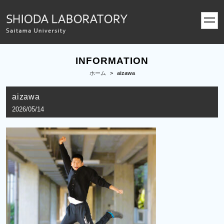
toggl
navig
INFORMATION
ホーム
>
aizawa
aizawa
2026/05/14