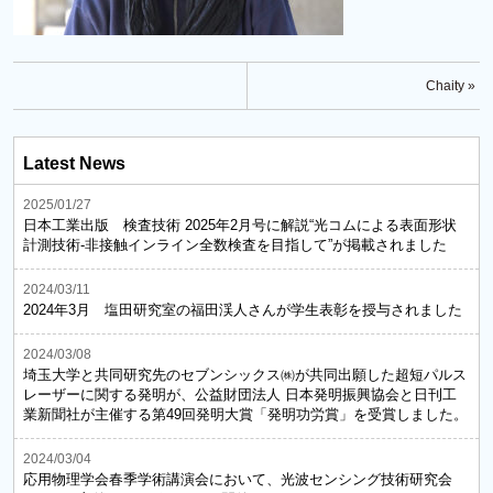
Chaity »
Latest News
2025/01/27
日本工業出版 検査技術 2025年2月号に解説“光コムによる表面形状
計測技術-非接触インライン全数検査を目指して”が掲載されました
2024/03/11
2024年3月 塩田研究室の福田渓人さんが学生表彰を授与されました
2024/03/08
埼玉大学と共同研究先のセブンシックス㈱が共同出願した超短パルス
レーザーに関する発明が、公益財団法人 日本発明振興協会と日刊工
業新聞社が主催する第49回発明大賞「発明功労賞」を受賞しました。
2024/03/04
応用物理学会春季学術講演会において、光波センシング技術研究会