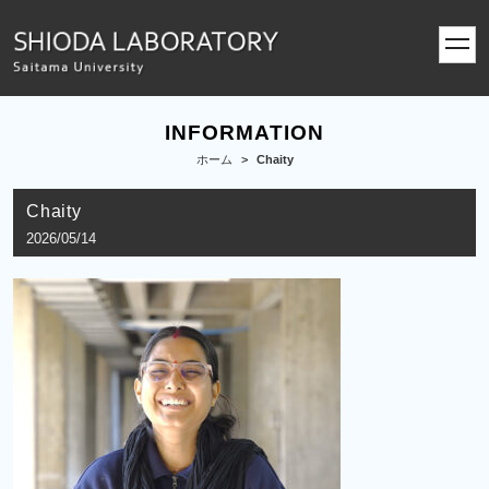
toggl
navig
INFORMATION
ホーム
>
Chaity
Chaity
2026/05/14