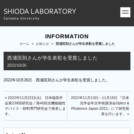
toggl
navig
INFORMATION
ホーム
>
お知らせ
>
西浦匡則さんが学生表彰を受賞しました
西浦匡則さんが学生表彰を受賞しました
2022/10/26
2022年10月26日 西浦匡則さんが学生表彰を受賞しました。
« 2022年11月22日(火) 日本磁気学
2022年11月13日～11月16日 『日本
会第239回研究会／第46回光機能磁性
光学会年次学術講演会Optics &
デバイス・材料専門研究会で発表しま
Photonics Japan 2022』にて研究発
す。
表を行います。 »