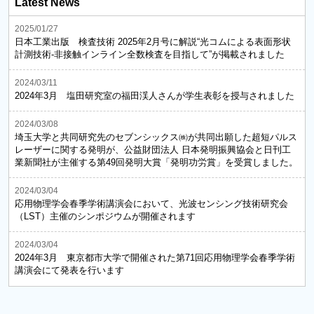
Latest News
2025/01/27
日本工業出版 検査技術 2025年2月号に解説“光コムによる表面形状
計測技術-非接触インライン全数検査を目指して”が掲載されました
2024/03/11
2024年3月 塩田研究室の福田渓人さんが学生表彰を授与されました
2024/03/08
埼玉大学と共同研究先のセブンシックス㈱が共同出願した超短パルス
レーザーに関する発明が、公益財団法人 日本発明振興協会と日刊工
業新聞社が主催する第49回発明大賞「発明功労賞」を受賞しました。
2024/03/04
応用物理学会春季学術講演会において、光波センシング技術研究会
（LST）主催のシンポジウムが開催されます
2024/03/04
2024年3月 東京都市大学で開催された第71回応用物理学会春季学術
講演会にて発表を行います