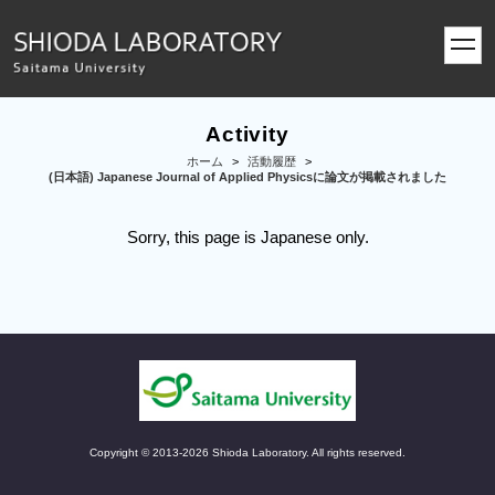
toggl
navig
Activity
ホーム
>
活動履歴
>
(日本語) Japanese Journal of Applied Physicsに論文が掲載されました
Sorry, this page is Japanese only.
Copyright © 2013-2026 Shioda Laboratory. All rights reserved.