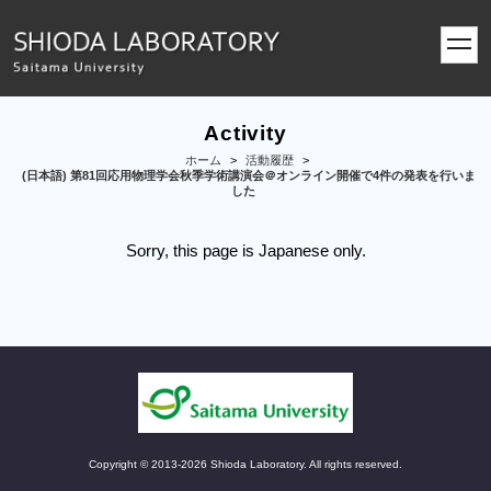
toggl
navig
Activity
ホーム
>
活動履歴
>
(日本語) 第81回応用物理学会秋季学術講演会＠オンライン開催で4件の発表を行いま
した
Sorry, this page is Japanese only.
Copyright © 2013-2026 Shioda Laboratory. All rights reserved.